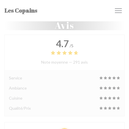
Personnalisation de vos choix en matière de cookies
Les Copains
Avis
4.7
/5
Note moyenne —
291 avis
Service
Ambiance
Cuisine
Qualité/Prix