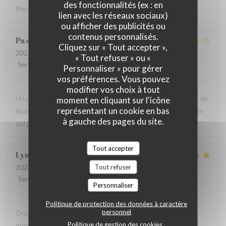
des fonctionnalités (ex : en
Plats copieux et bons
lien avec les réseaux sociaux)
ou afficher des publicités ou
contenus personnalisés.
Pascal
W
Cliquez sur « Tout accepter »,
2025-10-26
- 12:30 - Couverts 2
« Tout refuser » ou «
Service
:
5
/5
Ambiance
:
5
/5
Cuisine
:
4
/5
Qualité / Prix
:
4
/5
Personnaliser » pour gérer
vos préférences. Vous pouvez
modifier vos choix à tout
Un peu déçu de ne pas avoir eu de moules, alors qu'il s'agit de
moment en cliquant sur l'icône
représentant un cookie en bas
la pleine saison. Je me suis fié aux commentaires sur Google
à gauche des pages du site.
qui peuvent être trompeurs.
Tout accepter
Lynn
D
Tout refuser
2025-10-25
- 19:30 - Couverts 2
Service
:
5
/5
Ambiance
:
5
/5
Cuisine
:
4
/5
Qualité / Prix
:
5
/5
Personnaliser
Politique de protection des données à caractère
personnel
Gezellige sfeer, vriendelijk personeel en zeker lekker
Politique de gestion des cookies
gegeten!