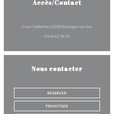
Accès/Contact
((ouvre une 
2 rue Faidherbe 62200 Boulogne sur mer
03 66 62 96 91
Nous contacter
RÉSERVER
PRIVATISER