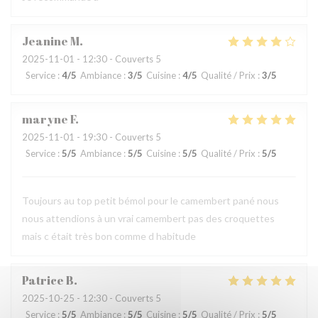
Jeanine
M
2025-11-01
- 12:30 - Couverts 5
Service
:
4
/5
Ambiance
:
3
/5
Cuisine
:
4
/5
Qualité / Prix
:
3
/5
maryne
F
2025-11-01
- 19:30 - Couverts 5
Service
:
5
/5
Ambiance
:
5
/5
Cuisine
:
5
/5
Qualité / Prix
:
5
/5
Toujours au top petit bémol pour le camembert pané nous
nous attendions à un vrai camembert pas des croquettes
mais c était très bon comme d habitude
Patrice
B
2025-10-25
- 12:30 - Couverts 5
Service
:
5
/5
Ambiance
:
5
/5
Cuisine
:
5
/5
Qualité / Prix
:
5
/5