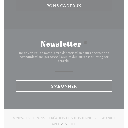
BONS CADEAUX
Newsletter
*
Inscrivez-vous à notre lettre d'information pour recevoir des
communications personnalisées et des offres marketing par
courriel.
S'ABONNER
© 2026 LES COPAINS — CRÉATION DE SITE INTERNET RESTAURANT
((OUVRE UNE NOUVELLE FENÊTR
AVEC
ZENCHEF