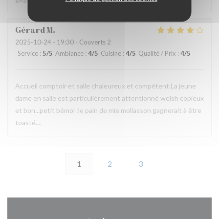
Gérard
M
2025-10-24
- 19:30 - Couverts 2
Service
:
5
/5
Ambiance
:
4
/5
Cuisine
:
4
/5
Qualité / Prix
:
4
/5
Accueil comptoir et salle chaleureux et compétent.La jeune
dame en salle est particulièrement attentionné welsh copieux
et bon...petit bémol :le pain de mie mollasson gagnerait à être
toasté....
1
2
3