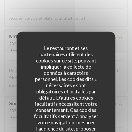
Accueil, service et plats, tout était parfait.
NATHALIE
N
2025-10-25
- 19:30 - Couverts 5
Le restaurant et ses
Service
:
3
/5
Ambiance
:
3
/5
Cuisine
:
1
/5
Qualité / Prix
:
1
/5
partenaires utilisent des
cookies sur ce site, pouvant
impliquer la collecte de
Déçu, assiette de charcuterie industrielle donc sans intérêt,
données à caractère
frites surgelées sans goût comme la viande, on a eu froid
personnel. Les cookies dits «
nécessaires » sont
pendant tout le repas
obligatoires et installés par
défaut. D'autres cookies
Soo-Man
C
facultatifs nécessitent votre
consentement. Ces cookies
2025-10-26
- 13:15 - Couverts 3
facultatifs servent à analyser
Service
:
5
/5
Ambiance
:
4
/5
Cuisine
:
4
/5
Qualité / Prix
:
4
/5
votre navigation, mesurer
l'audience du site, proposer