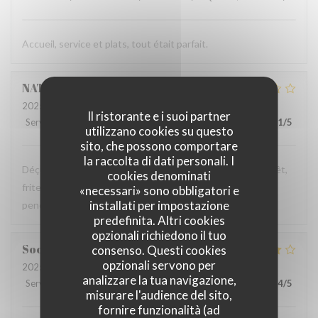
Accueil, service et plats, tout était parfait.
NATHALIE
N
2025-10-25
- 19:30 - Ospiti 5
Il ristorante e i suoi partner
Servizio
:
3
/5
Atmosfera
:
3
/5
Cucina
:
1
/5
Qualità / Prezzo
:
1
/5
utilizzano cookies su questo
sito, che possono comportare
la raccolta di dati personali. I
Déçu, assiette de charcuterie industrielle donc sans intérêt,
cookies denominati
frites surgelées sans goût comme la viande, on a eu froid
«necessari» sono obbligatori e
installati per impostazione
pendant tout le repas
predefinita. Altri cookies
opzionali richiedono il tuo
Soo-Man
C
consenso. Questi cookies
opzionali servono per
2025-10-26
- 13:15 - Ospiti 3
analizzare la tua navigazione,
Servizio
:
5
/5
Atmosfera
:
4
/5
Cucina
:
4
/5
Qualità / Prezzo
:
4
/5
misurare l'audience del sito,
fornire funzionalità (ad