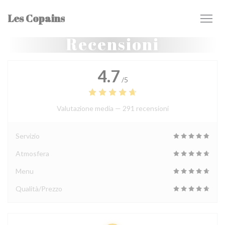
Personalizzazione delle tue scelte sui cookie
Les Copains
Recensioni
4.7
/5
Valutazione media —
291 recensioni
Servizio
Atmosfera
Menu
Qualità/Prezzo