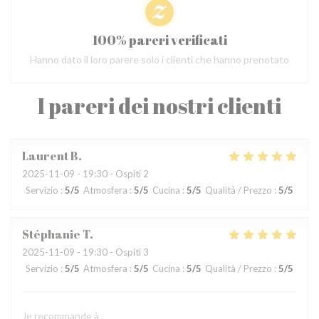
100% pareri verificati
Hanno dato il loro parere solo i clienti che hanno prenotato
I pareri dei nostri clienti
Laurent
B
2025-11-09
- 19:30 - Ospiti 2
Servizio
:
5
/5
Atmosfera
:
5
/5
Cucina
:
5
/5
Qualità / Prezzo
:
5
/5
Stéphanie
T
2025-11-09
- 19:30 - Ospiti 3
Servizio
:
5
/5
Atmosfera
:
5
/5
Cucina
:
5
/5
Qualità / Prezzo
:
5
/5
Je recommande à