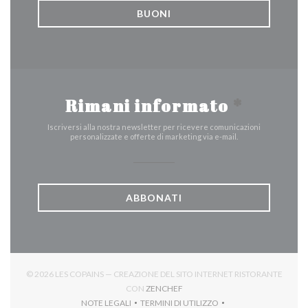
BUONI
Rimani informato
*
Iscriversi alla nostra newsletter per ricevere comunicazioni
personalizzate e offerte di marketing via e-mail.
ABBONATI
© 2026 LES COPAINS — CREAZIONE DEL SITO INTERNET RISTORANTE
((APRE UNA NUOVA FINESTRA))
CON
ZENCHEF
NOTE LEGALI
TERMINI DI UTILIZZO