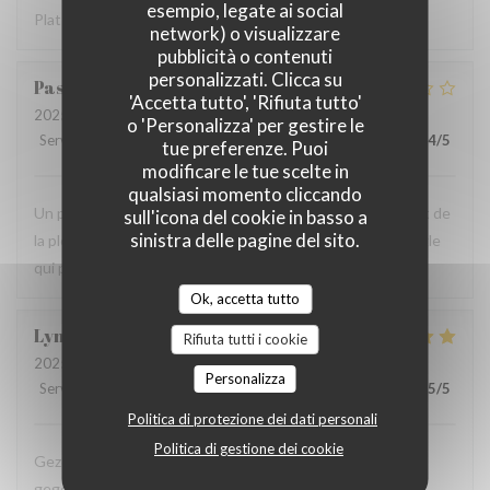
esempio, legate ai social
Plats copieux et bons
network) o visualizzare
pubblicità o contenuti
personalizzati. Clicca su
Pascal
W
'Accetta tutto', 'Rifiuta tutto'
2025-10-26
- 12:30 - Ospiti 2
o 'Personalizza' per gestire le
Servizio
:
5
/5
Atmosfera
:
5
/5
Cucina
:
4
/5
Qualità / Prezzo
:
4
/5
tue preferenze. Puoi
modificare le tue scelte in
qualsiasi momento cliccando
Un peu déçu de ne pas avoir eu de moules, alors qu'il s'agit de
sull'icona del cookie in basso a
sinistra delle pagine del sito.
la pleine saison. Je me suis fié aux commentaires sur Google
qui peuvent être trompeurs.
Ok, accetta tutto
Lynn
D
Rifiuta tutti i cookie
2025-10-25
- 19:30 - Ospiti 2
Personalizza
Servizio
:
5
/5
Atmosfera
:
5
/5
Cucina
:
4
/5
Qualità / Prezzo
:
5
/5
Politica di protezione dei dati personali
Politica di gestione dei cookie
Gezellige sfeer, vriendelijk personeel en zeker lekker
gegeten!