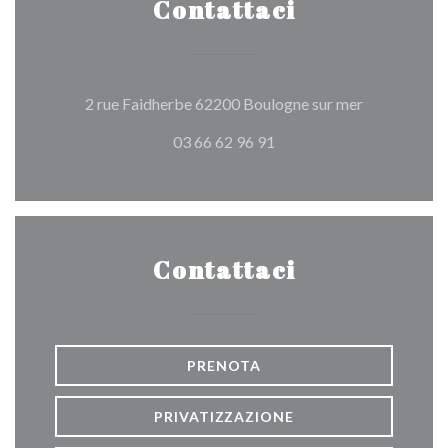
Contattaci
((apre una nu
2 rue Faidherbe 62200 Boulogne sur mer
03 66 62 96 91
Contattaci
PRENOTA
PRIVATIZZAZIONE