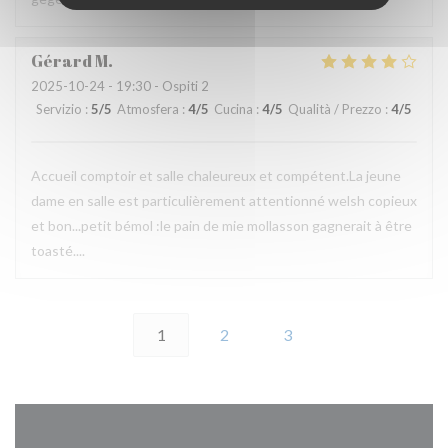
Gérard
M
2025-10-24
- 19:30 - Ospiti 2
Servizio
:
5
/5
Atmosfera
:
4
/5
Cucina
:
4
/5
Qualità / Prezzo
:
4
/5
Accueil comptoir et salle chaleureux et compétent.La jeune
dame en salle est particulièrement attentionné welsh copieux
et bon...petit bémol :le pain de mie mollasson gagnerait à être
toasté....
1
2
3