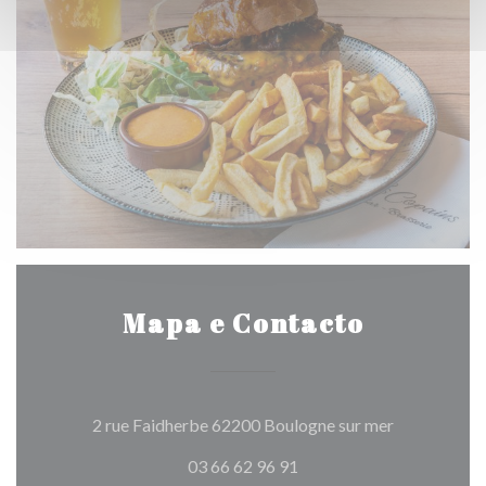
Mapa e Contacto
((abre numa 
2 rue Faidherbe 62200 Boulogne sur mer
03 66 62 96 91